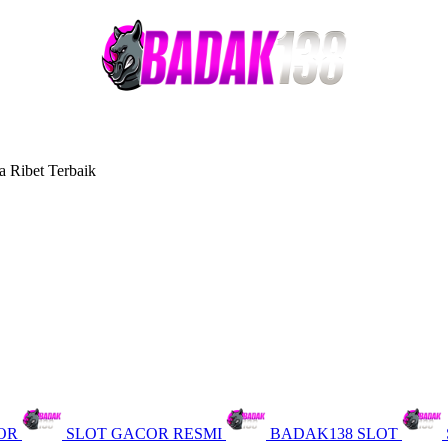
 Ribet Terbaik
OR
SLOT GACOR RESMI
BADAK138 SLOT