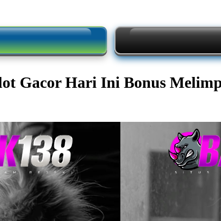
ot Gacor Hari Ini Bonus Melimp