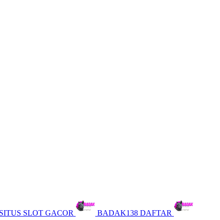
SITUS SLOT GACOR
BADAK138 DAFTAR