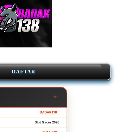
DAFTAR
BADAK138
Slot Gacor 2026