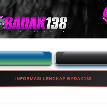
INFORMASI LENGKAP BADAK138